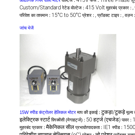
औद्योगिक गियर वाली मोटर
वोल्टेज :
फेज :
शु
Custom/Standard
415 Volt
,
रेटेड वोल्टेज :
मुहरबंद प्रकार :
15°C to 50°C
,
,
परिवेश का तापमान :
प्रेशर :
प्रॉडक्ट टाइप :
वज़न 
जांच भेजें
टुकड़ा/टुकड़े
15W स्पीड कंट्रोलर हेलिकल मोटर
माप की इकाई :
मूल्य
इलेक्ट्रिक स्टार्ट
50 हर्ट्ज (एचजेड)
1
फ़्रिक्वेंसी (मेगाहर्ट्ज) :
पावर :
मैकेनिकल सील
IE1
1500
मुहरबंद प्रकार :
प्रभावोत्पादकता :
स्पीड :
परिवेशीय तापमान सेल्सियस (oC)
लो प्रेशर
प्रेशर :
प्रॉडक्ट टाइ