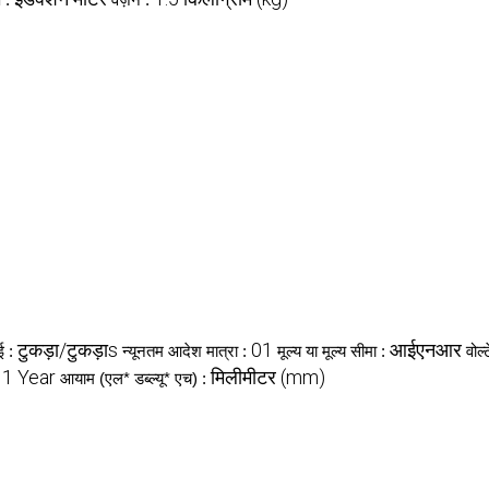
टुकड़ा/टुकड़ाs
01
आईएनआर
ई :
न्यूनतम आदेश मात्रा :
मूल्य या मूल्य सीमा :
वोल
1 Year
मिलीमीटर (mm)
:
आयाम (एल* डब्ल्यू* एच) :