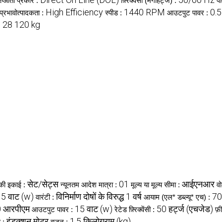
रुआती प्रकार :
फ़्रिक्वेंसी (मेगाहर्ट्ज) :
प
High Efficiency
1440 RPM
0.
प्रभावोत्पादकता :
स्पीड :
आउटपुट पावर :
28 120 kg
:
सेट/सेट्स
01
आईएनआर
 की इकाई :
न्यूनतम आदेश मात्रा :
मूल्य या मूल्य सीमा :
वो
5 वाट (w)
विनिर्माण दोषों के विरुद्ध 1 वर्ष
70
वारंटी :
आयाम (एल* डब्ल्यू* एच) :
 आरपीएम
15 वाट (w)
50 हर्ट्ज (एचजेड)
आउटपुट पावर :
रेटेड फ़्रिक्वेंसी :
फ़
इंडक्शन मोटर
1.5 किलोग्राम (kg)
प :
वज़न :