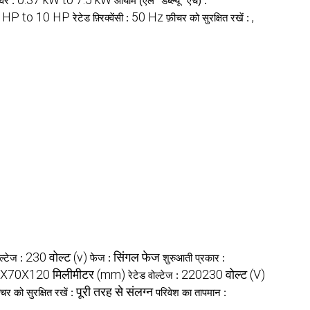
ावर :
आयाम (एल* डब्ल्यू* एच) :
5 HP to 10 HP
50 Hz
,
रेटेड फ़्रिक्वेंसी :
फ़ीचर को सुरक्षित रखें :
230 वोल्ट (v)
सिंगल फेज
ल्टेज :
फेज :
शुरुआती प्रकार :
X70X120 मिलीमीटर (mm)
220230 वोल्ट (V)
रेटेड वोल्टेज :
पूरी तरह से संलग्न
ीचर को सुरक्षित रखें :
परिवेश का तापमान :