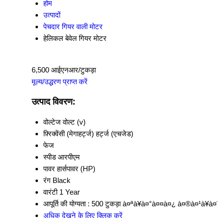
होम
उत्पादों
पेचदार गियर वाली मोटर
हेलिकल बेवेल गियर मोटर
6,500 आईएनआर/टुकड़ा
मूल्य/उद्धरण प्राप्त करें
उत्पाद विवरण:
वोल्टेज
वोल्ट (v)
फ़्रिक्वेंसी (मेगाहर्ट्ज)
हर्ट्ज (एचजेड)
फेज
स्पीड
आरपीएम
पावर
हार्सपावर (HP)
रंग
Black
वारंटी
1 Year
आपूर्ति की योग्यता :
500 टुकड़ा à¤ªà¥à¤°à¤¤à¤¿ à¤®à¤¹à¥à¤¨
अधिक देखने के लिए क्लिक करें